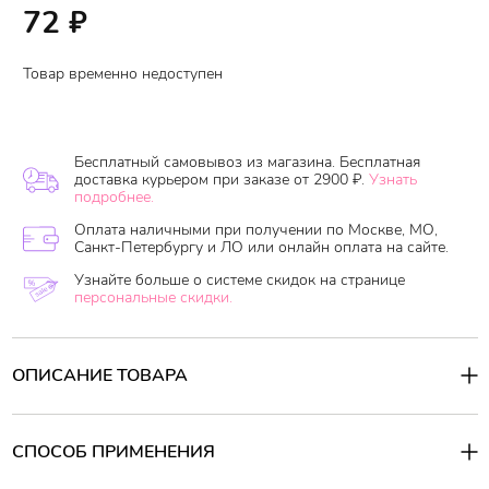
72
₽
Товар временно недоступен
Бесплатный самовывоз из магазина. Бесплатная
доставка курьером при заказе от 2900 ₽.
Узнать
подробнее.
Оплата наличными при получении по Москве, МО,
Санкт-Петербургу и ЛО или онлайн оплата на сайте.
Узнайте больше о системе скидок на странице
персональные скидки.
ОПИСАНИЕ ТОВАРА
Шампунь не содержит силиконы и агрессивные моющие
вещества, при этом образует густую пену, которая эффективно
очищает, не раздражая кожу головы. При регулярном
СПОСОБ ПРИМЕНЕНИЯ
использовании шампунь снижает жирность кожи,
поддерживает на оптимальном уровне естественный ph-
Способ применения: