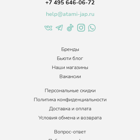
снижают выделение кожного жира, поддерживают чистоту
+7 495 646-06-72
кожи головы.
help@atami-jap.ru
Лимонной кислота - даёт приятный освежающий эффект.
Шампунь прошел международную экологическую
сертификацию.
В интернет-магазине Атами можно найти шампунь в следующих
версиях:
пробник 10мл., дорожной версии 150 мл., флакон с
дозатором 530мл.
Бренды
Бьюти блог
Возраст
:
15+
Наши магазины
Объем
:
10 мл.
Вакансии
Персональные скидки
Политика конфиденциальности
Доставка и оплата
Условия обмена и возврата
Вопрос-ответ