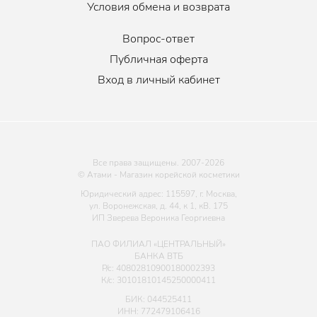
Условия обмена и возврата
Вопрос-ответ
Публичная оферта
Вход в личный кабинет
Все права защищены. 2007-
2026
© Атами - Магазин корейской косметики
Юридический адрес: 115597, г. Москва,
ул. Воронежская, д. 44, к 1, кВ. 175
ИП Зверева Вероника Георгиевна
ПАО ФИЛИАЛ «ЦЕНТРАЛЬНЫЙ»
БАНКА ВТБ
Р/с: 40802810900180002393
К/с: 30101810145250000411
БИК: 044525411
ИНН: 772479106416