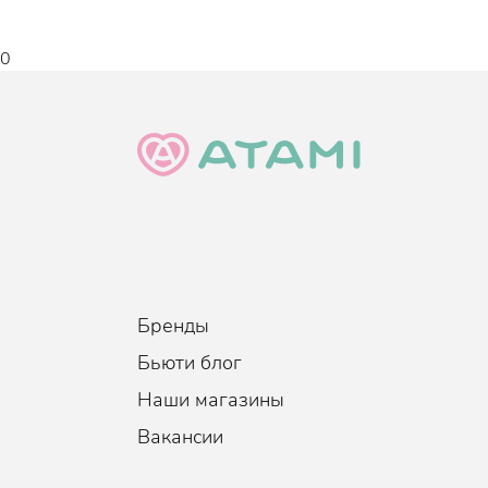
кожи головы.
Лимонная кислота
- даёт приятный осве
0
Шампунь прошел международную экологическ
Возраст
:
Для всех возрастов
Тип волос
:
Все типы волос
Когда использовать
:
По необходимости, 1
Объем
:
150 мл.
Бренды
Бьюти блог
Наши магазины
Вакансии