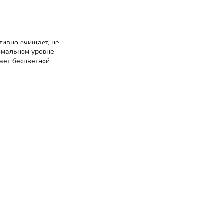
тивно очищает, не
имальном уровне
дает бесцветной
мером и
о
и хорошо
лосы
 чистоту