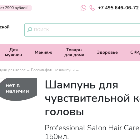
+7 495 646-06-72
 от 2900 рублей!
ской
Для
Товары
Макияж
Здоровье
СКИ
мужчин
для дома
уни для волос
Бессульфатные шампуни
Шампунь для
нет в
наличии
чувствительной 
головы
Professional Salon Hair Care
150мл.