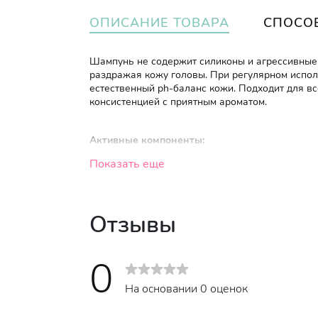
ОПИСАНИЕ ТОВАРА
СПОСО
Шампунь не содержит силиконы и агрессивные 
раздражая кожу головы. При регулярном испо
естественный ph-баланс кожи. Подходит для вс
консистенцией с приятным ароматом.
Активные компоненты:
Показать еще
Cocamidopropyl Betaine
- мягкое ПАВ. Раз
Disodium Laureth Sulfosuccinate
используе
благодаря этому не оказывает токсичного 
Отзывы
щадящий и полезный, но и эффективный. О
смывается. При постоянном использовании
Эфирное масло лаванды
- придаёт волоса
0
Эфирное масло чайного дерева
- великол
На основании 0 оценок
блестящими и здоровыми.
Экстракты куркумы и перца
- успокаиваю