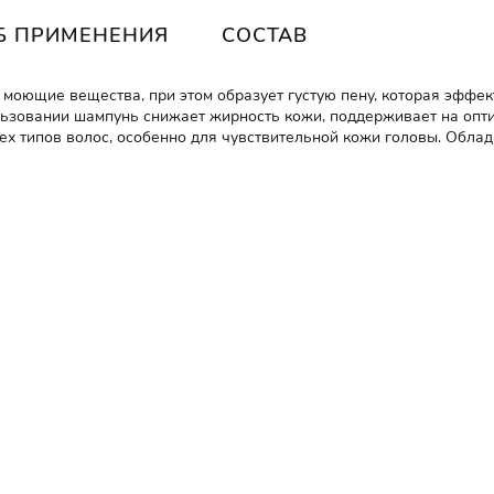
Б ПРИМЕНЕНИЯ
СОСТАВ
моющие вещества, при этом образует густую пену, которая эффек
льзовании шампунь снижает жирность кожи, поддерживает на опт
ех типов волос, особенно для чувствительной кожи головы. Обла
решен к применению в натуральной косметике.
тся в премиальных шампунях. Его молекула обладает крупным раз
влияния на организм. Динатрия лаурет сульфосукцината не тольк
н формирует густую пену, справляется с любыми загрязнениями 
 средств на его основе кожа и волосы оздоравливаются.
м шелковистость, блеск и упругость.
епно питает и освежает чувствительную кожу головы и делает во
т кожу головы, снижают выделение кожного жира, поддерживают