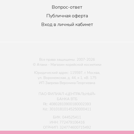
Вопрос-ответ
Публичная оферта
Вход в личный кабинет
Все права защищены. 2007-
2026
© Атами - Магазин корейской косметики
Юридический адрес: 115597, г. Москва,
ул. Воронежская, д. 44, к 1, кВ. 175
ИП Зверева Вероника Георгиевна
ПАО ФИЛИАЛ «ЦЕНТРАЛЬНЫЙ»
БАНКА ВТБ
Р/с: 40802810900180002393
К/с: 30101810145250000411
БИК: 044525411
ИНН: 772479106416
ОГРНИП: 324774600715492