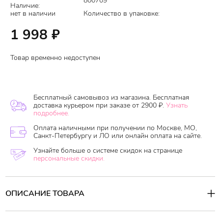
800709
Наличие:
нет в наличии
Количество в упаковке:
1 998
₽
Товар временно недоступен
Бесплатный самовывоз из магазина. Бесплатная
доставка курьером при заказе от 2900 ₽.
Узнать
подробнее.
Оплата наличными при получении по Москве, МО,
Санкт-Петербургу и ЛО или онлайн оплата на сайте.
Узнайте больше о системе скидок на странице
персональные скидки.
ОПИСАНИЕ ТОВАРА
Бессульфатный шампунь
с ароматом зеленой свежести и
богатым набором растительных компонентов
Super Seed Bomb