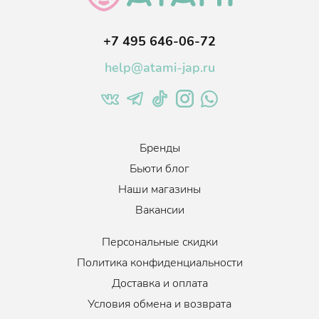
Extract, Camellia Japonica Seed Extract, Oenothera Biennis (Evening
Primrose) Seed Extract, Camellia Sinensis Seed Extract, Oryza Sativa
(Rice) Extract, Sesamum Indicum (Sesame) Seed Extract, Charcoal
+7 495 646-06-72
Powder, Coconut Acid, Citric Acid, Sodium Chloride, Sodium
Isethionate, Sodium Acetate, Isopropyl Alcohol, Butylene Glycol,
1,2-Hexanediol, Ethylhexylglycerin, Fragrance.
help@atami-jap.ru
Бренды
Бьюти блог
Наши магазины
Вакансии
Персональные скидки
Политика конфиденциальности
Доставка и оплата
Условия обмена и возврата