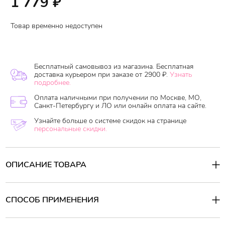
1 779
₽
Товар временно недоступен
Бесплатный самовывоз из магазина. Бесплатная
доставка курьером при заказе от 2900 ₽.
Узнать
подробнее.
Оплата наличными при получении по Москве, МО,
Санкт-Петербургу и ЛО или онлайн оплата на сайте.
Узнайте больше о системе скидок на странице
персональные скидки.
ОПИСАНИЕ ТОВАРА
Шампунь с пробиотиками
Masil
5 Probiotics Color Radiance
Shampoo
дольше
сохраняет
цвет окрашенных волос,
препятствует появлению тусклости и седины, защищает от
СПОСОБ ПРИМЕНЕНИЯ
агрессивного воздействия ультрафиолета. Бережно очищает,
укрепляет корни волос, делает
волосы
гладкими и
Способ применения:
шелковистыми.
Вспеньте необходимое количество шампуня в ладошках и