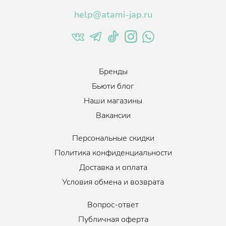
желез, предупреждает появление жирности и поддерживает
help@atami-jap.ru
чистоту волос.
Аллантоин нормализует работу сальных желез кожи
головы, борется с чрезмерной жирностью волос. Укрепляет
корни. Благодаря ему прекращается выпадение волос,
улучшается кровообращение и исчезает перхоть.
Бренды
Подходит для всех типов кожи головы.
Бьюти блог
Наши магазины
Вакансии
Персональные скидки
Политика конфиденциальности
Доставка и оплата
Условия обмена и возврата
Вопрос-ответ
Публичная оферта