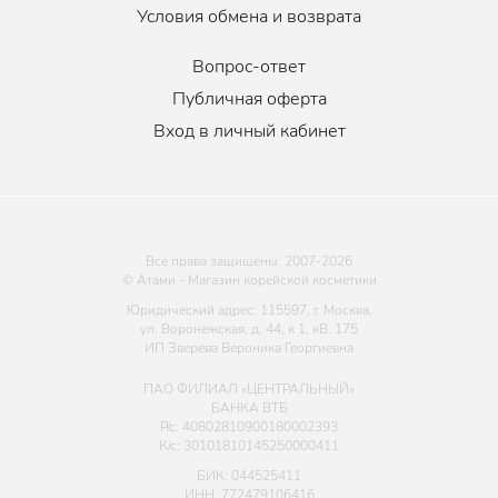
Условия обмена и возврата
Вопрос-ответ
Публичная оферта
Вход в личный кабинет
Все права защищены. 2007-
2026
© Атами - Магазин корейской косметики
Юридический адрес: 115597, г. Москва,
ул. Воронежская, д. 44, к 1, кВ. 175
ИП Зверева Вероника Георгиевна
ПАО ФИЛИАЛ «ЦЕНТРАЛЬНЫЙ»
БАНКА ВТБ
Р/с: 40802810900180002393
К/с: 30101810145250000411
БИК: 044525411
ИНН: 772479106416