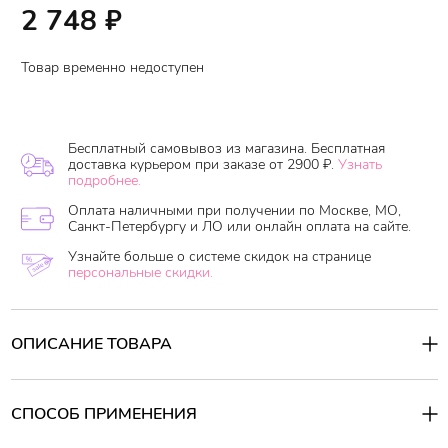
2 748
₽
Товар временно недоступен
Бесплатный самовывоз из магазина. Бесплатная
доставка курьером при заказе от 2900 ₽.
Узнать
подробнее.
Оплата наличными при получении по Москве, МО,
Санкт-Петербургу и ЛО или онлайн оплата на сайте.
Узнайте больше о системе скидок на странице
персональные скидки.
ОПИСАНИЕ ТОВАРА
Бессиликоновый шампунь на основе аминокислот (глицин,
аланин, бетаин) и гематина создает воздушную, нежную пенку,
деликатно очищая и обеспечивая защиту для волос и кожи
СПОСОБ ПРИМЕНЕНИЯ
головы. Гематин замедляет процесс старения кожи головы и
волос: препятствует появлению седины, секущихся кончиков, а
Способ применения: