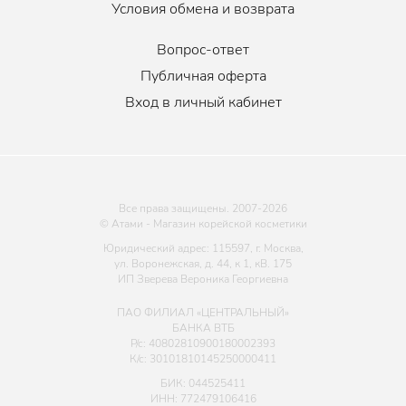
Условия обмена и возврата
Объем
:
150 мл.
Вопрос-ответ
Публичная оферта
Вход в личный кабинет
Все права защищены. 2007-
2026
© Атами - Магазин корейской косметики
Юридический адрес: 115597, г. Москва,
ул. Воронежская, д. 44, к 1, кВ. 175
ИП Зверева Вероника Георгиевна
ПАО ФИЛИАЛ «ЦЕНТРАЛЬНЫЙ»
БАНКА ВТБ
Р/с: 40802810900180002393
К/с: 30101810145250000411
БИК: 044525411
ИНН: 772479106416