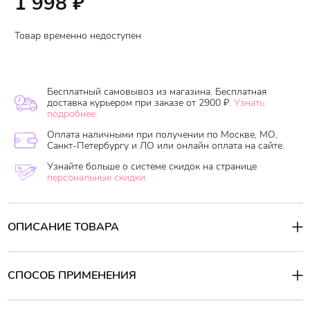
1 998
₽
Товар временно недоступен
Бесплатный самовывоз из магазина. Бесплатная
доставка курьером при заказе от 2900 ₽.
Узнать
подробнее.
Оплата наличными при получении по Москве, МО,
Санкт-Петербургу и ЛО или онлайн оплата на сайте.
Узнайте больше о системе скидок на странице
персональные скидки.
ОПИСАНИЕ ТОВАРА
Кондиционер Asience Soft Elasticity Type с женьшенем, медом,
экстрактом граната, гидролизованными протеинами шелка и
множеством других ценных компонентов быстро возвращает
СПОСОБ ПРИМЕНЕНИЯ
волосам шелковистую мягкость и красивый блеск, не зависимо
от первоначального состояния.
Способ применения:
Средство наносится на очищенные волосы. Отожмите волосы и