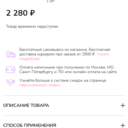
1 шт
2 280
₽
Товар временно недоступен
Бесплатный самовывоз из магазина. Бесплатная
доставка курьером при заказе от 2900 ₽.
Узнать
подробнее.
Оплата наличными при получении по Москве, МО,
Санкт-Петербургу и ЛО или онлайн оплата на сайте.
Узнайте больше о системе скидок на странице
персональные скидки.
ОПИСАНИЕ ТОВАРА
Кондиционер со слабой кислотностью
заботится о Ваших
волосах, делает кончики волос аккуратными и гладкими.
Я
СПОСОБ ПРИМЕНЕНИЯ
вляется отличным дополнением к шампуню КAO Merit Pyuan