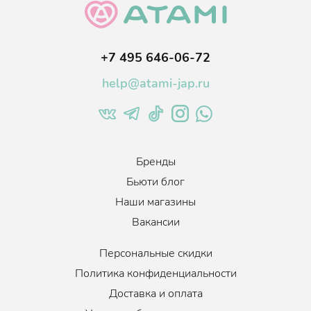
обеззараживающий эффект, глубоко оздоравливает кожу
головы. Останавливает воспалительные процессы,
снижает раздражения.
+7 495 646-06-72
Экстракт розмарина - увлажняет сухие и ломкие пряди,
препятствует ослаблению и выпадению волос.
help@atami-jap.ru
Стимулирует образование новых волосяных фолликул,
устраняет перхоть и борется с ранней сединой.
Бренды
Бьюти блог
Наши магазины
Вакансии
Персональные скидки
Политика конфиденциальности
Доставка и оплата