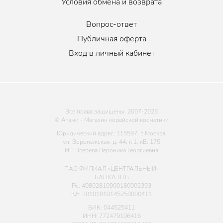
Условия обмена и возврата
Вопрос-ответ
Публичная оферта
Вход в личный кабинет
Все права защищены. 2007-
2026
© Атами - Магазин корейской косметики
Юридический адрес: 115597, г. Москва,
ул. Воронежская, д. 44, к 1, кВ. 175
ИП Зверева Вероника Георгиевна
ПАО ФИЛИАЛ «ЦЕНТРАЛЬНЫЙ»
БАНКА ВТБ
Р/с: 40802810900180002393
К/с: 30101810145250000411
БИК: 044525411
ИНН: 772479106416