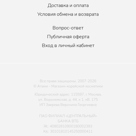
Доставка и оплата
Условия обмена и возврата
Вопрос-ответ
Публичная оферта
Вход в личный кабинет
Все права защищены. 2007-
2026
© Атами - Магазин корейской косметики
Юридический адрес: 115597, г. Москва,
ул. Воронежская, д. 44, к 1, кВ. 175
ИП Зверева Вероника Георгиевна
ПАО ФИЛИАЛ «ЦЕНТРАЛЬНЫЙ»
БАНКА ВТБ
Р/с: 40802810900180002393
К/с: 30101810145250000411