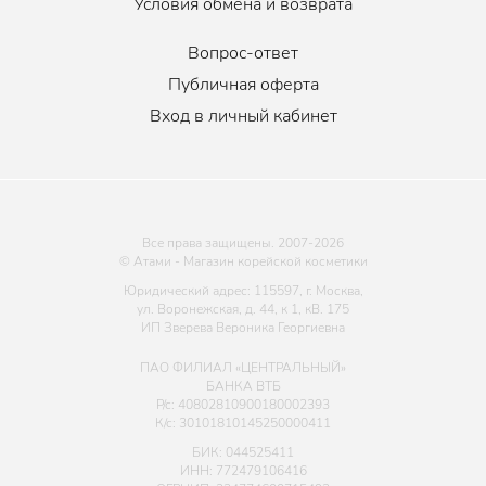
Условия обмена и возврата
Вопрос-ответ
Публичная оферта
Вход в личный кабинет
Все права защищены. 2007-
2026
© Атами - Магазин корейской косметики
Юридический адрес: 115597, г. Москва,
ул. Воронежская, д. 44, к 1, кВ. 175
ИП Зверева Вероника Георгиевна
ПАО ФИЛИАЛ «ЦЕНТРАЛЬНЫЙ»
БАНКА ВТБ
Р/с: 40802810900180002393
К/с: 30101810145250000411
БИК: 044525411
ИНН: 772479106416