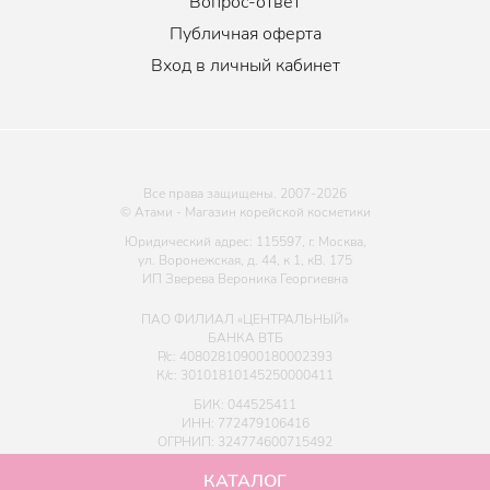
Вопрос-ответ
Публичная оферта
Вход в личный кабинет
Все права защищены. 2007-
2026
© Атами - Магазин корейской косметики
Юридический адрес: 115597, г. Москва,
ул. Воронежская, д. 44, к 1, кВ. 175
ИП Зверева Вероника Георгиевна
ПАО ФИЛИАЛ «ЦЕНТРАЛЬНЫЙ»
БАНКА ВТБ
Р/с: 40802810900180002393
К/с: 30101810145250000411
БИК: 044525411
ИНН: 772479106416
ОГРНИП: 324774600715492
КАТАЛОГ