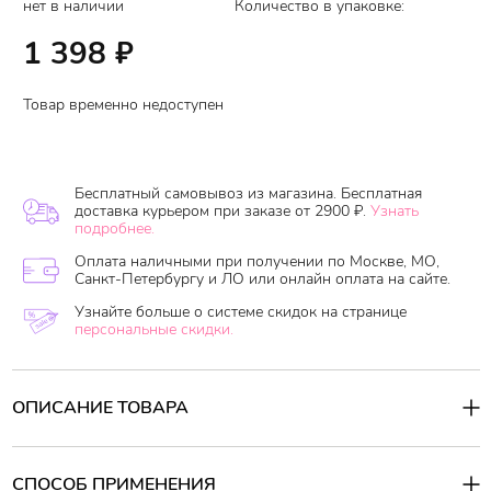
нет в наличии
Количество в упаковке:
1 398
₽
Товар временно недоступен
Бесплатный самовывоз из магазина. Бесплатная
доставка курьером при заказе от 2900 ₽.
Узнать
подробнее.
Оплата наличными при получении по Москве, МО,
Санкт-Петербургу и ЛО или онлайн оплата на сайте.
Узнайте больше о системе скидок на странице
персональные скидки.
ОПИСАНИЕ ТОВАРА
Парфюмированная маска дезодорирует волосы ароматом
бергамота и детской присыпки. Быстро восстанавливает
поврежденные и слабые локоны, после частого окрашивания,
СПОСОБ ПРИМЕНЕНИЯ