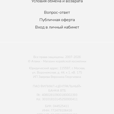
Условия обмена и возврата
Вопрос-ответ
Публичная оферта
Вход в личный кабинет
Все права защищены. 2007-
2026
© Атами - Магазин корейской косметики
Юридический адрес: 115597, г. Москва,
ул. Воронежская, д. 44, к 1, кВ. 175
ИП Зверева Вероника Георгиевна
ПАО ФИЛИАЛ «ЦЕНТРАЛЬНЫЙ»
БАНКА ВТБ
Р/с: 40802810900180002393
К/с: 30101810145250000411
БИК: 044525411
ИНН: 772479106416