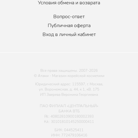
Условия обмена и возврата
Вопрос-ответ
Публичная оферта
Вход в личный кабинет
Все права защищены. 2007-
2026
© Атами - Магазин корейской косметики
Юридический адрес: 115597, г. Москва,
ул. Воронежская, д. 44, к 1, кВ. 175
ИП Зверева Вероника Георгиевна
ПАО ФИЛИАЛ «ЦЕНТРАЛЬНЫЙ»
БАНКА ВТБ
Р/с: 40802810900180002393
К/с: 30101810145250000411
БИК: 044525411
ИНН: 772479106416