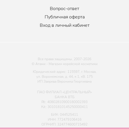
Вопрос-ответ
Публичная оферта
Вход в личный кабинет
Все права защищены. 2007-
2026
© Атами - Магазин корейской косметики
Юридический адрес: 115597, г. Москва,
ул. Воронежская, д. 44, к 1, кВ. 175
ИП Зверева Вероника Георгиевна
ПАО ФИЛИАЛ «ЦЕНТРАЛЬНЫЙ»
БАНКА ВТБ
Р/с: 40802810900180002393
К/с: 30101810145250000411
БИК: 044525411
ИНН: 772479106416
ОГРНИП: 324774600715492