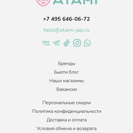
Экстракт розмарина - увлажняет кожу головы, помогает
справиться с зудом и перхотью.
+7 495 646-06-72
Экстракт бергамота - борется с раздражением кожи головы,
нормализует работу сальных желез, сохраняет чувство
help@atami-jap.ru
свежести длительное время.
Бренды
Бьюти блог
Наши магазины
Вакансии
Персональные скидки
Политика конфиденциальности
Доставка и оплата
Условия обмена и возврата