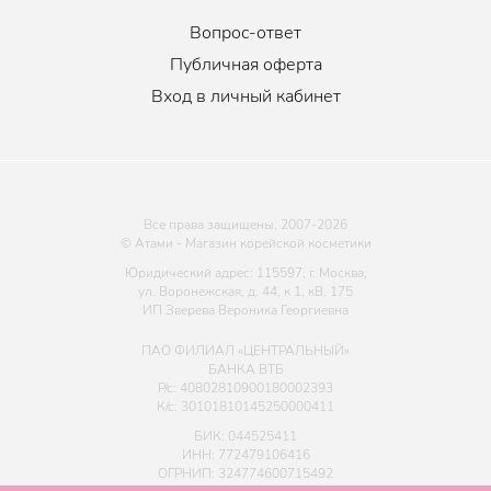
Вопрос-ответ
Публичная оферта
Вход в личный кабинет
Все права защищены. 2007-
2026
© Атами - Магазин корейской косметики
Юридический адрес: 115597, г. Москва,
ул. Воронежская, д. 44, к 1, кВ. 175
ИП Зверева Вероника Георгиевна
ПАО ФИЛИАЛ «ЦЕНТРАЛЬНЫЙ»
БАНКА ВТБ
Р/с: 40802810900180002393
К/с: 30101810145250000411
БИК: 044525411
ИНН: 772479106416
ОГРНИП: 324774600715492