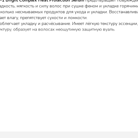
-1
Bright Complex Heat Protection Serum
предотвращает поврежден
адкость, мягкость и силу волос при сушке феном и укладке горячим
колько несмываемых продуктов для ухода и укладки. Восстанавлив
т влагу, препятствует сухости и ломкости.
облегчает укладку и расчёсывание. Имеет лёгкую текстуру эссенции,
уктуру, образует на волосах неощутимую защитную вуаль.
оказывают увлажняющее и укрепляющее действие, придают волосам
труктуру волоса, встраиваются в поврежденные участки, укрепляют 
сы более устойчивыми к внешним раздражителям, придают гладкос
сивный рост и пробуждение волосяных луковиц, препятствует выпа
овень гидратации.
е витамина E, чем масло оливы, богато незаменимыми жирными кис
 нормальный уровень увлажнённости, делает волосы мягкими и
ет электризуемость.
кератиновые чешуйки, заполняет поврежденные участки, восстанав