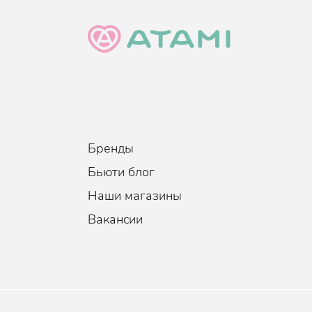
уплотняет.
Масло жожоба
оздоравливает сухие и пов
тончайшей пленкой, масло питает их, приг
внешних факторов.
Кокосовое масло
превосходно увлажняет и 
среды. Обладает антисептическими и антиб
Экстракт кокона шелкопряда
поддержива
регенерирующим и укрепляющим свойством, 
Бренды
Бьюти блог
Наши магазины
Вакансии