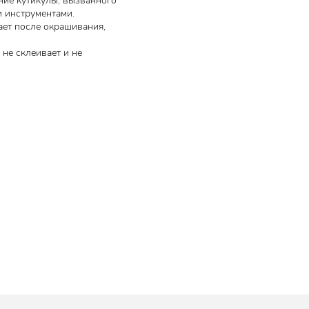
ие кутикулы, вызванного
и инструментами.
ает после окрашивания,
 не склеивает и не
 блеск,
и
ть и
дению,
лотами.
ливает и