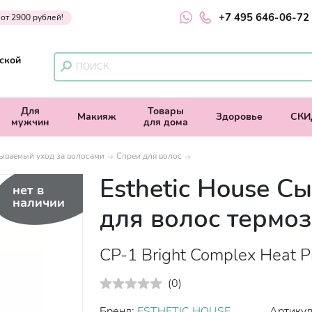
+7 495 646-06-72
 от 2900 рублей!
ской
Для
Товары
Макияж
Здоровье
СКИ
мужчин
для дома
ываемый уход за волосами
Спреи для волос
Esthetic House С
нет в
наличии
для волос термо
CP-1 Bright Complex Heat P
(
0
)
Бренд:
ESTHETIC HOUSE
Артикул