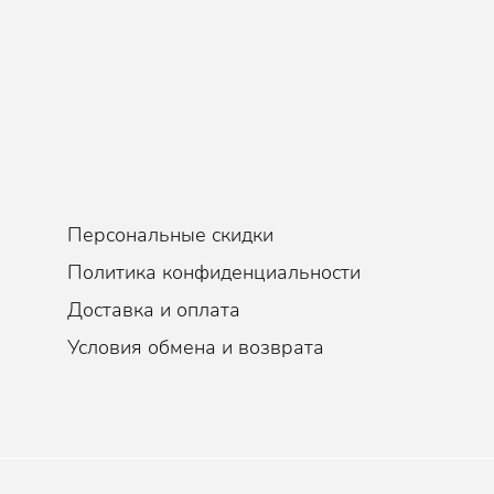
режденные волосы, стимулирует рост новых волос. Покрывая воло
лаживает кератиновые чешуйки и защищает от негативного воздейст
питает волосы, а также защищает от негативного воздействия вне
актериальными свойствами.
ет оптимальный уровень увлажненности. Обладает антиоксидантны
интенсивно питает и увлажняет.
Персональные скидки
Политика конфиденциальности
Доставка и оплата
Условия обмена и возврата