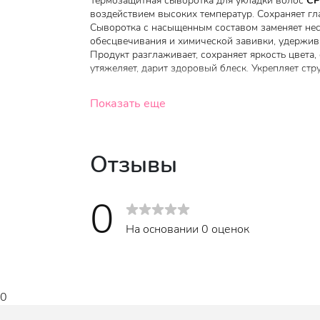
Термозащитная сыворотка для укладки волос
CP
воздействием высоких температур. Сохраняет гл
Сыворотка с насыщенным составом заменяет нес
обесцвечивания и химической завивки, удерживае
Продукт разглаживает, сохраняет яркость цвета, 
утяжеляет, дарит здоровый блеск. Укрепляет стр
Основные действующие компоненты:
Показать еще
Растительные протеины овса, риса и сои
повышают эластичность и плотность.
Отзывы
Аминокислоты
глубоко восстанавливают с
поддерживают защитный слой. Делают воло
прочность.
0
Пантенол
(витамин B5)
стимулирует интен
На основании 0 оценок
увлажняет и поддерживает оптимальный ур
Аргановое масло
содержит в 2 раза больш
Повышает эластичность и восстанавливает
шелковистыми, укрепляет структуру и снима
0
Гидролизованный коллаген
разглаживает 