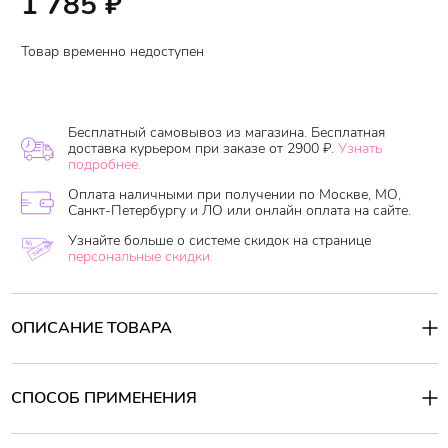
1 785
₽
Товар временно недоступен
Бесплатный самовывоз из магазина. Бесплатная
доставка курьером при заказе от 2900 ₽.
Узнать
подробнее.
Оплата наличными при получении по Москве, МО,
Санкт-Петербургу и ЛО или онлайн оплата на сайте.
Узнайте больше о системе скидок на странице
персональные скидки.
ОПИСАНИЕ ТОВАРА
C
ыворотка
-
масло
для
сухих
волос
Serum Golden Morocco Argan
Oil Super Rich -
восстанавливает поврежденные волосы,
"запечатывает" секущиеся кончики, разглаживает
СПОСОБ ПРИМЕНЕНИЯ
кератиновые чешуйки, придавая гладкость и блеск, уменьшает
пушение, облегчает расчесывание, защищает от негативного
Способ применения:
воздействия горячих температур. Сыворотка-масло идеально
В зависимости от длины волос 2-3 нажмите на помпу.