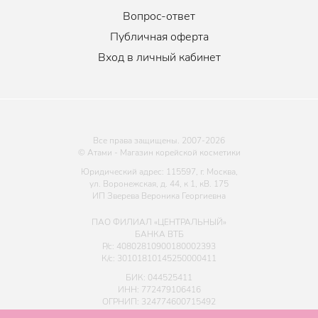
Вопрос-ответ
Публичная оферта
Вход в личный кабинет
Все права защищены. 2007-
2026
© Атами - Магазин корейской косметики
Юридический адрес: 115597, г. Москва,
ул. Воронежская, д. 44, к 1, кВ. 175
ИП Зверева Вероника Георгиевна
ПАО ФИЛИАЛ «ЦЕНТРАЛЬНЫЙ»
БАНКА ВТБ
Р/с: 40802810900180002393
К/с: 30101810145250000411
БИК: 044525411
ИНН: 772479106416
ОГРНИП: 324774600715492