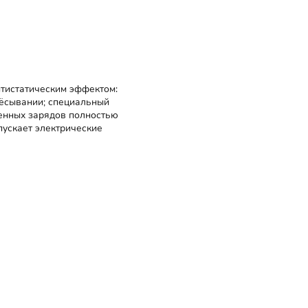
тистатическим эффектом:
чёсывании; специальный
венных зарядов полностью
пускает электрические