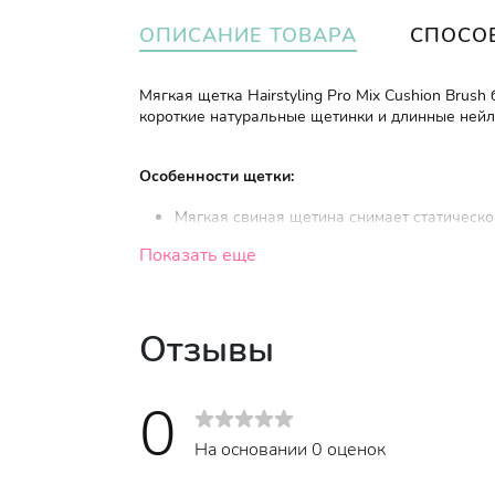
ОПИСАНИЕ ТОВАРА
СПОСО
Мягкая щетка Hairstyling Pro Mix Cushion Brus
короткие натуральные щетинки и длинные нейл
Особенности щетки:
Мягкая свиная щетина снимает статическо
разглаживает волосы.
Показать еще
Щетка прекрасно подходит для прямых, мя
Во время расчесывания достигается эффек
Отзывы
Ручка обработана таким образом, чтобы ще
пыли и грязи.
Щетка имеет гладкую изогнутую форму, ле
0
На основании 0 оценок