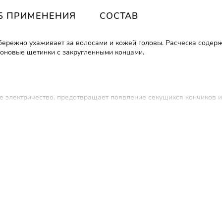
Б ПРИМЕНЕНИЯ
СОСТАВ
h бережно ухаживает за волосами и кожей головы.
Расческа содерж
оновые щетинки с закругленными концами.
е электричество, предотвращает появление секущихся кончиков и
гких и ослабленных волос.
т легкого выпрямления прядей.
тка не скользила в руке, поверхность не царапалась и легко очи
гко и удобно помещается в ладони.