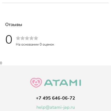
волоски, а также вырвать с корнем немалое количество
Состав
:
шевелюры. Особенно важен этот совет для обладательниц
Plastic.
очень длинных волос.
Отзывы
0
На основании 0 оценок
0
+7 495 646-06-72
help@atami-jap.ru