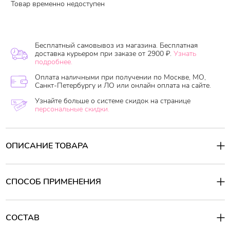
Товар временно недоступен
Бесплатный самовывоз из магазина. Бесплатная
доставка курьером при заказе от 2900 ₽.
Узнать
подробнее.
Оплата наличными при получении по Москве, МО,
Санкт-Петербургу и ЛО или онлайн оплата на сайте.
Узнайте больше о системе скидок на странице
персональные скидки.
ОПИСАНИЕ ТОВАРА
Расчёска массажная овальная «Цвет микс» - предназначена
для домашнего и профессионального использования.
Изготовлена из экологически чистого материала. Основным
СПОСОБ ПРИМЕНЕНИЯ
преимуществом является одновременное расчесывание волос
и массаж.
Расчесывание волос таким инструментом очень
Способ применения:
приятно для поверхности головы. Зубчики бережно массируют
Расчесывание волос следует проводить только от кончиков,
корни, улучшают кровообращение и нормализуют рост волос.
постепенно продвигаясь к корням. Если вы попытаетесь
СОСТАВ
расчесать волосы сразу от корня, можно значительно повредить