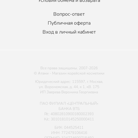
Условия обмена и возврата
Вопрос-ответ
Публичная оферта
Вход в личный кабинет
Все права защищены. 2007-
2026
© Атами - Магазин корейской косметики
Юридический адрес: 115597, г. Москва,
ул. Воронежская, д. 44, к 1, кВ. 175
ИП Зверева Вероника Георгиевна
ПАО ФИЛИАЛ «ЦЕНТРАЛЬНЫЙ»
БАНКА ВТБ
Р/с: 40802810900180002393
К/с: 30101810145250000411
БИК: 044525411
ИНН: 772479106416