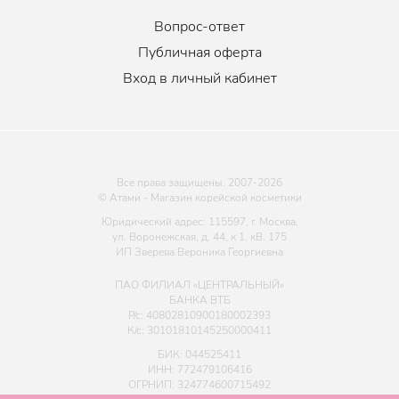
Вопрос-ответ
Публичная оферта
Вход в личный кабинет
Все права защищены. 2007-
2026
© Атами - Магазин корейской косметики
Юридический адрес: 115597, г. Москва,
ул. Воронежская, д. 44, к 1, кВ. 175
ИП Зверева Вероника Георгиевна
ПАО ФИЛИАЛ «ЦЕНТРАЛЬНЫЙ»
БАНКА ВТБ
Р/с: 40802810900180002393
К/с: 30101810145250000411
БИК: 044525411
ИНН: 772479106416
ОГРНИП: 324774600715492