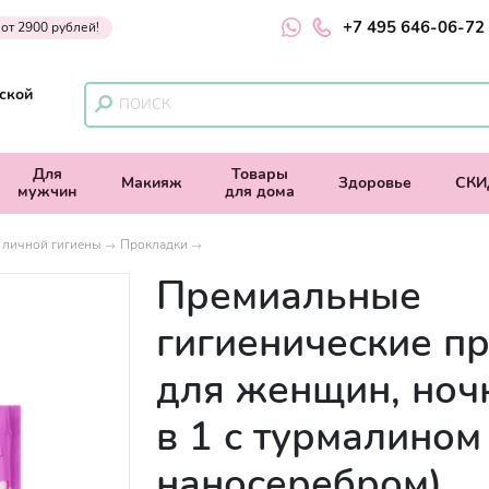
+7 495 646-06-72
 от 2900 рублей!
ской
Для
Товары
Макияж
Здоровье
СКИ
мужчин
для дома
 личной гигиены
Прокладки
Премиальные
гигиенические п
для женщин, ноч
в 1 с турмалином
наносеребром)