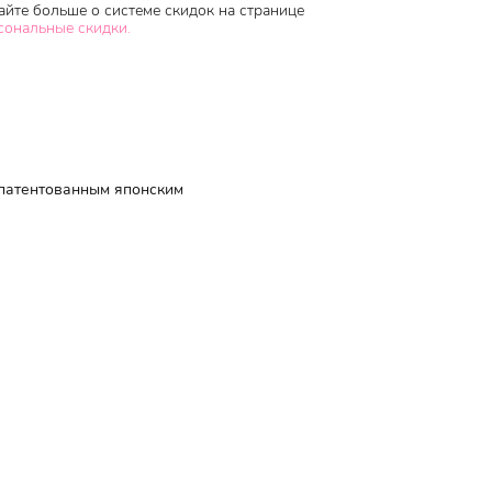
айте больше о системе скидок на странице
сональные скидки.
апатентованным японским
ь сухим в