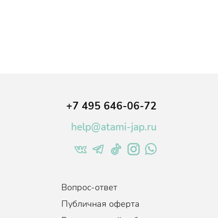
олеваний.
%.
 баланс,
+7 495 646-06-72
кулярный
и. Без
help@atami-jap.ru
отекания,
тделены
Вопрос-ответ
Публичная оферта