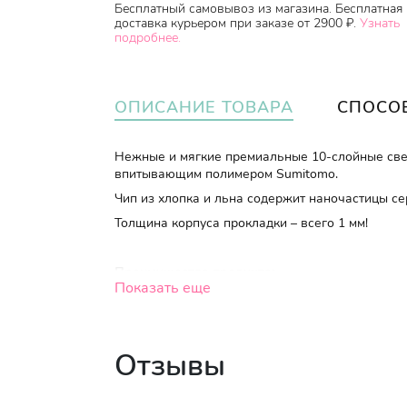
Бесплатный самовывоз из магазина. Бесплатная
доставка курьером при заказе от 2900 ₽.
Узнать
подробнее.
ОПИСАНИЕ ТОВАРА
СПОСО
Нежные и мягкие премиальные 10-слойные свер
впитывающим полимером Sumitomo.
Чип из хлопка и льна содержит наночастицы се
Толщина корпуса прокладки – всего 1 мм!
Преимущества продукта:
Показать еще
На поверхностный слой из сетчатого нетк
перфорация в виде четырехлистного клевер
течение длительного времени. Не раздража
Отзывы
Тонкий впитывающий слой не стесняет дв
«Плавающая» конструкция с подвижным це