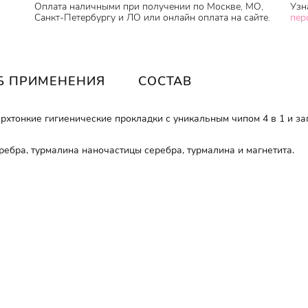
Оплата наличными при получении по Москве, МО,
Узн
Санкт-Петербургу и ЛО или онлайн оплата на сайте.
пер
Б ПРИМЕНЕНИЯ
СОСТАВ
хтонкие гигиенические прокладки с уникальным чипом 4 в 1 и з
ребра, турмалина наночастицы серебра, турмалина и магнетита.
аного материала с помощью тиснения горячим воздухом нанесена
а, благодаря которой слой мгновенно пропускает влагу, оставаяс
ет кожу, нежный и мягкий, плотно прилегает к телу.
ижений.
нтром на нижней пленке делает прокладку более прочной.