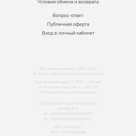
Условия обмена и возврата
Вопрос-ответ
Публичная оферта
Вход в личный кабинет
Все права защищены. 2007-
2026
© Атами - Магазин корейской косметики
Юридический адрес: 115597, г. Москва,
ул. Воронежская, д. 44, к 1, кВ. 175
ИП Зверева Вероника Георгиевна
ПАО ФИЛИАЛ «ЦЕНТРАЛЬНЫЙ»
БАНКА ВТБ
Р/с: 40802810900180002393
К/с: 30101810145250000411
БИК: 044525411
ИНН: 772479106416