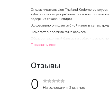
Ополаскиватель Lion Thailand Kodomo со вкусом
зубы и полость рта ребенка от стоматологическ
содержит сахара и спирта.
Эффективно очищает зубной налет в самых трудн
Помогает в профилактике кариеса.
Образует защитный барьер на зубах и деснах, п
Показать еще
Ксилит снижает рост бактерий и предотвращает 
Содержит фторид, который укрепляет зубную эм
Сладкий клубничный вкус делает процедуру при
Отзывы
0
На основании 0 оценок