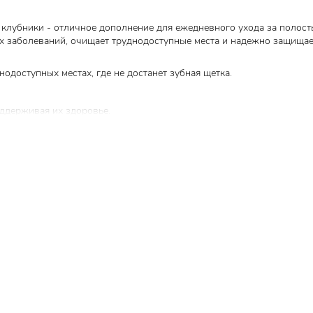
 клубники - отличное дополнение для ежедневного ухода за полост
их заболеваний, очищает труднодоступные места и надежно защищает
одоступных местах, где не достанет зубная щетка.
оддерживая их здоровье.
появление кариеса.
аль.
ятной.