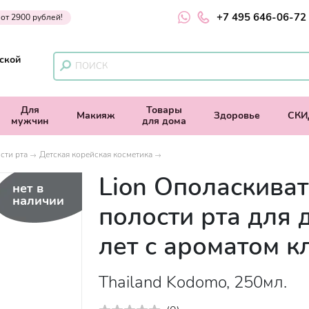
+7 495 646-06-72
 от 2900 рублей!
ской
Для
Товары
Макияж
Здоровье
СКИ
мужчин
для дома
сти рта
Детская корейская косметика
Lion Ополаскиват
нет в
наличии
полости рта для д
лет с ароматом к
Thailand Kodomo, 250мл.