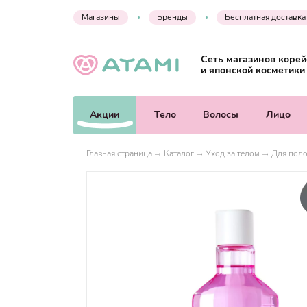
Магазины
Бренды
Бесплатная доставка
Сеть магазинов корей
и японской косметики
Акции
Тело
Волосы
Лицо
Главная страница
Каталог
Уход за телом
Для поло