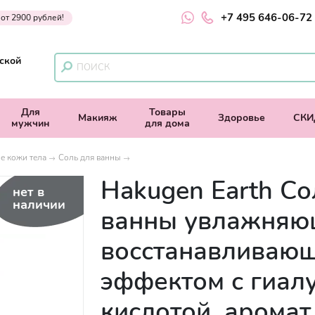
+7 495 646-06-72
 от 2900 рублей!
ской
Для
Товары
Макияж
Здоровье
СКИ
мужчин
для дома
е кожи тела
Соль для ванны
Hakugen Earth Со
нет в
наличии
ванны увлажняю
восстанавливаю
эффектом с гиал
кислотой, арома