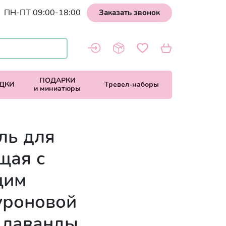
ПН-ПТ 09:00-18:00
Заказать звонок
ПОДАРКИ
ДКИ
Тревел-наборы
и миниатюры
ль для
щая с
щим
уроновой
т лаванды