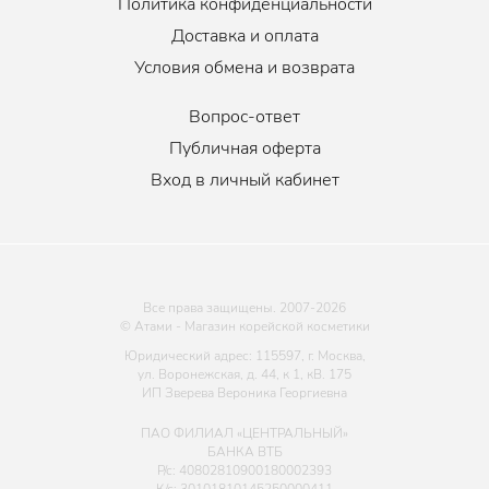
Политика конфиденциальности
Доставка и оплата
Условия обмена и возврата
Вопрос-ответ
Публичная оферта
Вход в личный кабинет
Все права защищены. 2007-
2026
© Атами - Магазин корейской косметики
Юридический адрес: 115597, г. Москва,
ул. Воронежская, д. 44, к 1, кВ. 175
ИП Зверева Вероника Георгиевна
ПАО ФИЛИАЛ «ЦЕНТРАЛЬНЫЙ»
БАНКА ВТБ
Р/с: 40802810900180002393