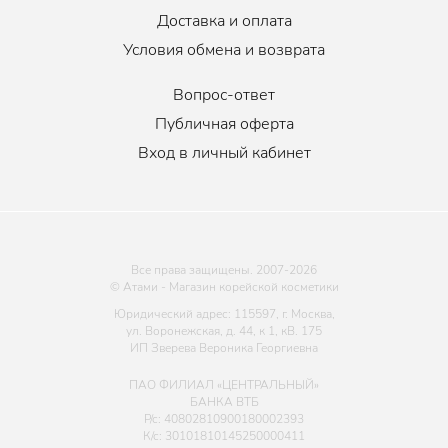
Доставка и оплата
Условия обмена и возврата
Вопрос-ответ
Публичная оферта
Вход в личный кабинет
Все права защищены. 2007-
2026
© Атами - Магазин корейской косметики
Юридический адрес: 115597, г. Москва,
ул. Воронежская, д. 44, к 1, кВ. 175
ИП Зверева Вероника Георгиевна
ПАО ФИЛИАЛ «ЦЕНТРАЛЬНЫЙ»
БАНКА ВТБ
Р/с: 40802810900180002393
К/с: 30101810145250000411