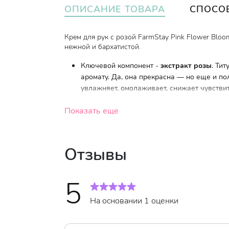
ОПИСАНИЕ ТОВАРА
СПОСО
Крем для рук с розой FarmStay Pink Flower Bloo
нежной и бархатистой.
Ключевой компонент -
экстракт розы
. Ти
аромату. Да, она прекрасна — но еще и по
увлажняет, омолаживает, снижает чувствит
Крем имеет лёгкую водянистую текстуру, что п
Показать еще
липкости
.
Отзывы
Возраст
:
Для всех возрастов
Тип кожи
:
Все типы кожи
5
Когда использовать
:
По необходимости, 
На основании 1 оценки
Объем
:
100 мл.