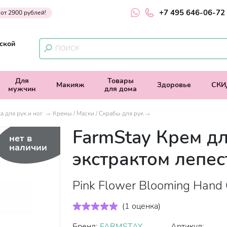
+7 495 646-06-72
 от 2900 рублей!
ской
Для
Товары
Макияж
Здоровье
СКИ
мужчин
для дома
а для рук и ног
Кремы / Маски / Скрабы для рук
FarmStay Крем дл
нет в
наличии
экстрактом лепес
Pink Flower Blooming Hand 
(
1 оценка
)
Бренд:
FARMSTAY
Артикул: