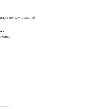
дную погоду, делая её
е и
гчает,
итываться.
Не
оставляет