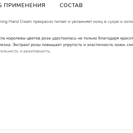
Б ПРИМЕНЕНИЯ
СОСТАВ
ming Hand Cream прекрасно питает и увлажняет кожу в сухую и холо
тула королевы цветов
роза
удостоилась не только благодаря красот
лезна. Экстракт розы повышает упругость и эластичность кожи, смя
ельность и реактивность.
озволяет ему позволяет
легко
распределяться по коже и
быстро
вп
Ежедневно