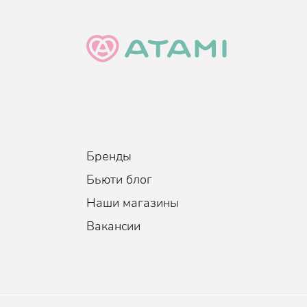
Возраст
:
Для всех возрастов
Тип кожи
:
Все типы кожи
Когда использовать
:
По необходимости, -
Объем
:
100 мл.
Бренды
Бьюти блог
Наши магазины
Вакансии