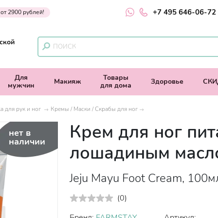
+7 495 646-06-72
 от 2900 рублей!
ской
Для
Товары
Макияж
Здоровье
СКИ
мужчин
для дома
а для рук и ног
Кремы / Маски / Скрабы для ног
Крем для ног пит
нет в
наличии
лошадиным масл
Jeju Mayu Foot Cream, 100м
(
0
)
Бренд:
FARMSTAY
Артикул: