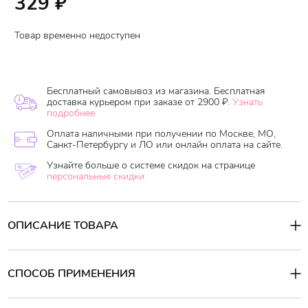
329
₽
Товар временно недоступен
Бесплатный самовывоз из магазина. Бесплатная
доставка курьером при заказе от 2900 ₽.
Узнать
подробнее.
Оплата наличными при получении по Москве, МО,
Санкт-Петербургу и ЛО или онлайн оплата на сайте.
Узнайте больше о системе скидок на странице
персональные скидки.
ОПИСАНИЕ ТОВАРА
Питательный крем для ног с экстрактом какао и грецкого ореха
Consly Super Nourishing Foot Cream
обеспечивает интенсивное
питание и увлажнение сухой кожи стоп.
СПОСОБ ПРИМЕНЕНИЯ
Основные компоненты:
Способ применения:
Нанесите крем на чистую кожу стоп и распределите его