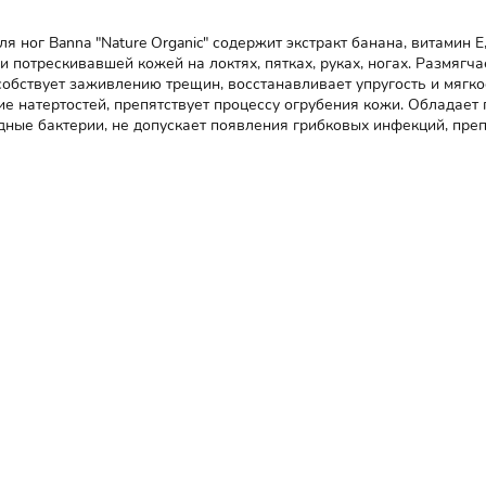
 ног Banna "Nature Organic" содержит экстракт банана, витамин Е
 потрескивавшей кожей на локтях, пятках, руках, ногах. Размягч
собствует заживлению трещин, восстанавливает упругость и мягко
е натертостей, препятствует процессу огрубения кожи. Обладает
дные бактерии, не допускает появления грибковых инфекций, пре