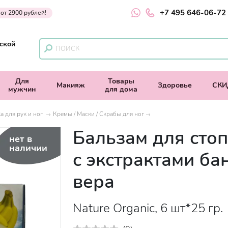
+7 495 646-06-72
 от 2900 рублей!
ской
Для
Товары
Макияж
Здоровье
СКИ
мужчин
для дома
а для рук и ног
Кремы / Маски / Скрабы для ног
Бальзам для сто
нет в
наличии
с экстрактами ба
вера
Nature Organic, 6 шт*25 гр.