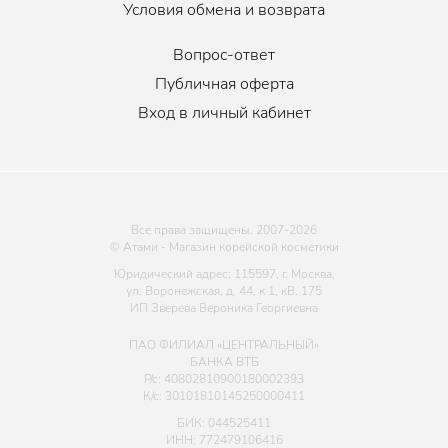
Условия обмена и возврата
Вопрос-ответ
Публичная оферта
Вход в личный кабинет
Все права защищены. 2007-
2026
© Атами - Магазин корейской косметики
Юридический адрес: 115597, г. Москва,
ул. Воронежская, д. 44, к 1, кВ. 175
ИП Зверева Вероника Георгиевна
ПАО ФИЛИАЛ «ЦЕНТРАЛЬНЫЙ»
БАНКА ВТБ
Р/с: 40802810900180002393
К/с: 30101810145250000411
БИК: 044525411
ИНН: 772479106416