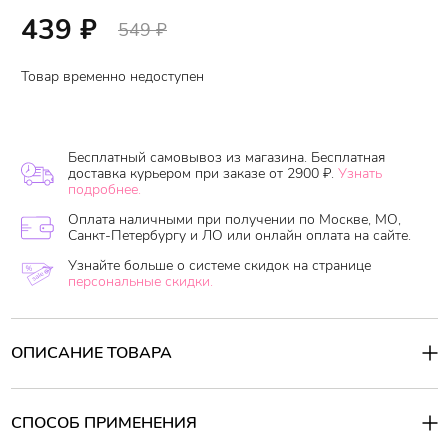
439
₽
549
₽
Товар временно недоступен
Бесплатный самовывоз из магазина. Бесплатная
доставка курьером при заказе от 2900 ₽.
Узнать
подробнее.
Оплата наличными при получении по Москве, МО,
Санкт-Петербургу и ЛО или онлайн оплата на сайте.
Узнайте больше о системе скидок на странице
персональные скидки.
ОПИСАНИЕ ТОВАРА
Бальзам для губ восстанавливающий с Центеллой азиатской
Cica Farm Nature Solution Lip Balm
- отличное средство для
очень сухой и поврежденной кожи губ. Этот бальзам содержит
СПОСОБ ПРИМЕНЕНИЯ
высокую концентрацию успокаивающих компонентов, таких