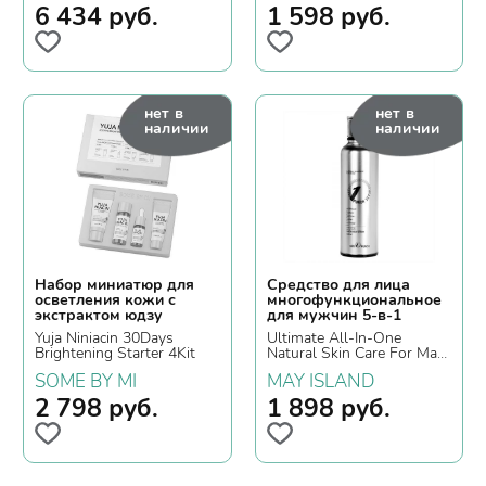
6 434
руб.
1 598
руб.
нет в
нет в
наличии
наличии
Набор миниатюр для
Средство для лица
осветления кожи с
многофункциональное
экстрактом юдзу
для мужчин 5-в-1
Yuja Niniacin 30Days
Ultimate All-In-One
Brightening Starter 4Kit
Natural Skin Care For Man,
120мл.
SOME BY MI
MAY ISLAND
2 798
руб.
1 898
руб.