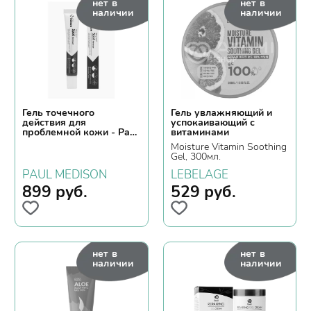
нет в
нет в
наличии
наличии
Гель точечного
Гель увлажняющий и
действия для
успокаивающий с
проблемной кожи - Paul
витаминами
Medison Deep-red spot
Moisture Vitamin Soothing
remover, 25г срок
Gel, 300мл.
годности до 10.04.2025
PAUL MEDISON
LEBELAGE
899
руб.
529
руб.
нет в
нет в
наличии
наличии