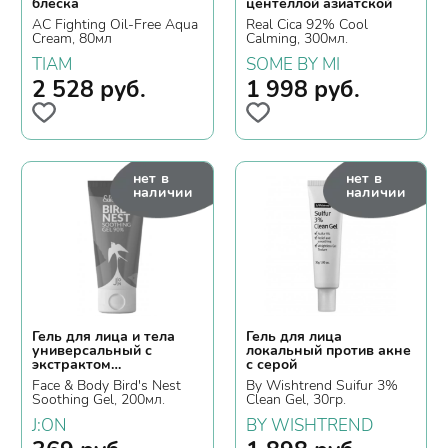
блеска
центеллой азиатской
AC Fighting Oil-Free Aqua
Real Cica 92% Cool
Cream, 80мл
Calming, 300мл.
TIAM
SOME BY MI
2 528
руб.
1 998
руб.
нет в
нет в
наличии
наличии
Гель для лица и тела
Гель для лица
универсальный с
локальный против акне
экстрактом
с серой
ласточкиного гнезда
Face & Body Bird's Nest
By Wishtrend Suifur 3%
Soothing Gel, 200мл.
Clean Gel, 30гр.
J:ON
BY WISHTREND