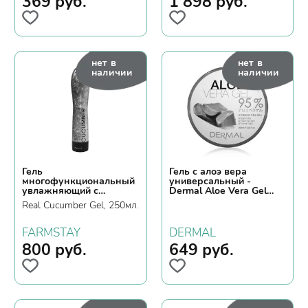
369
руб.
1 898
руб.
нет в
нет в
наличии
наличии
Гель
Гель с алоэ вера
многофункциональный
универсальный -
увлажняющий с
Dermal Aloe Vera Gel
экстрактом огурца
95%, 300мл
Real Cucumber Gel, 250мл.
FARMSTAY
DERMAL
800
руб.
649
руб.