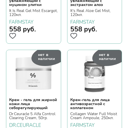
увлажняющий с
увлажняющий с
муцином улитки
экстрактом алоэ
It Is Real Gel Mist Escargot,
It's Real Aloe Gel Mist,
120мл.
120мл.
FARMSTAY
FARMSTAY
558
руб.
558
руб.
нет в
нет в
наличии
наличии
Крем - гель для жирной
Крем-гель для лица
кожи лица
антивозрастной с
себорегулирующий
коллагеном
Dr.Ceuracle 5 Alfa Control
Сollagen Water Full Moist
Clearing Cream, 50гр.
Cream Ampoule, 250мл.
DR.CEURACLE
FARMSTAY