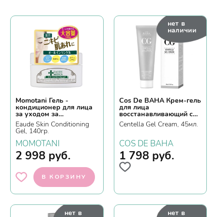
нет в
наличии
Momotani Гель -
Cos De BAHA Крем-гель
кондиционер для лица
для лица
за уходом за
восстанавливающий с
проблемной кожей
центеллой
Eaude Skin Conditioning
Centella Gel Сream, 45мл.
Gel, 140гр.
MOMOTANI
COS DE BAHA
2 998
руб.
1 798
руб.
В КОРЗИНУ
нет в
нет в