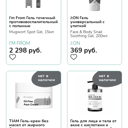
I'm From Гель точечный
J:ON Гель
противовоспалительный
универсальный с
с полынью
улиткой
Mugwort Spot Gel, 15мл
Face & Body Snail
Soothing Gel, 200мл
I'M FROM
J:ON
2 298
руб.
369
руб.
нет в
нет в
наличии
наличии
TIAM Гель-крем без
Гель для лица и тела от
масел от жирного
акне с кислотами и