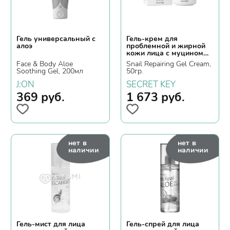
Гель универсальный с
Гель-крем для
алоэ
проблемной и жирной
кожи лица с муцином
улитки
Face & Body Aloe
Snail Repairing Gel Cream,
Soothing Gel, 200мл
50гр.
J:ON
SECRET KEY
369
руб.
1 673
руб.
нет в
нет в
наличии
наличии
Гель-мист для лица
Гель-спрей для лица