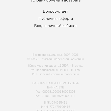
Условия обмена и возврата
Вопрос-ответ
Публичная оферта
Вход в личный кабинет
Все права защищены. 2007-
2026
© Атами - Магазин корейской косметики
Юридический адрес: 115597, г. Москва,
ул. Воронежская, д. 44, к 1, кВ. 175
ИП Зверева Вероника Георгиевна
ПАО ФИЛИАЛ «ЦЕНТРАЛЬНЫЙ»
БАНКА ВТБ
Р/с: 40802810900180002393
К/с: 30101810145250000411
БИК: 044525411
ИНН: 772479106416