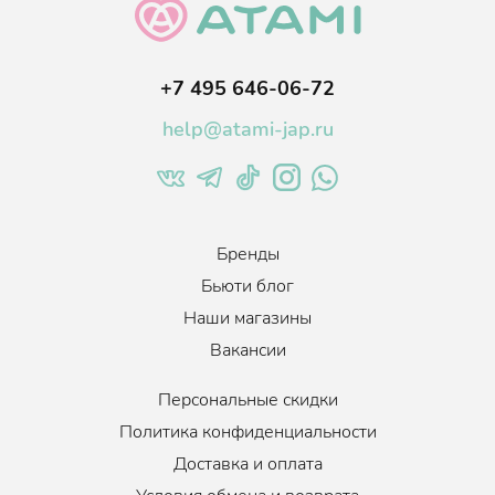
Бетаин
- оказывает увлажняющее действие, успокаивает,
снимает раздражение, восстанавливает барьерные
функции, кондиционирует, улучшает внешний вид кожи.
+7 495 646-06-72
help@atami-jap.ru
В качестве ежедневного ухода рекомендован для нормальной
и сухой кожи.
Возраст
:
от 25
Тип кожи
:
Возрастная, Сухая, Нормальная, Чувствительная,
Комбинированная
Бренды
Эффект
:
Увлажнение, Антивозрастной эффект, Успокаивающий,
Бьюти блог
-, Противовоспалительный эффект
Наши магазины
Когда использовать
:
Вечером, Утром, Ежедневно
Вакансии
Объем
:
50 мл.
Персональные скидки
Политика конфиденциальности
Доставка и оплата