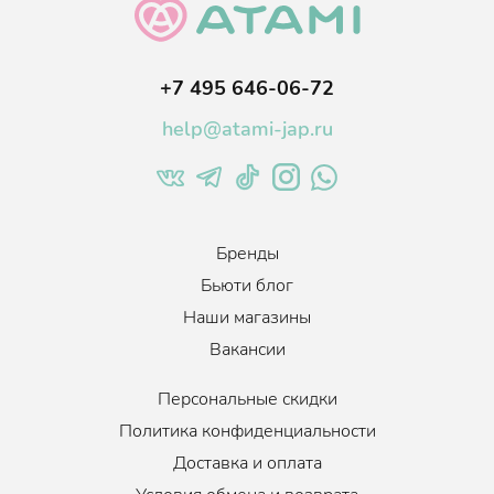
кровообращение, ускоряет синтез коллагена.
Продукт обладает тающей пластичной консистенцией.
Расходуется очень экономично. Имеет нежный аромат,
+7 495 646-06-72
напоминающий травяной.
help@atami-jap.ru
Возраст
:
Для всех возрастов
Тип кожи
:
Сухая, Нормальная, Комбинированная
Эффект
:
Увлажнение, Успокаивающий,
Противовоспалительный эффект
Когда использовать
:
Вечером, Утром
Бренды
Бьюти блог
Наши магазины
Вакансии
Персональные скидки
Политика конфиденциальности
Доставка и оплата