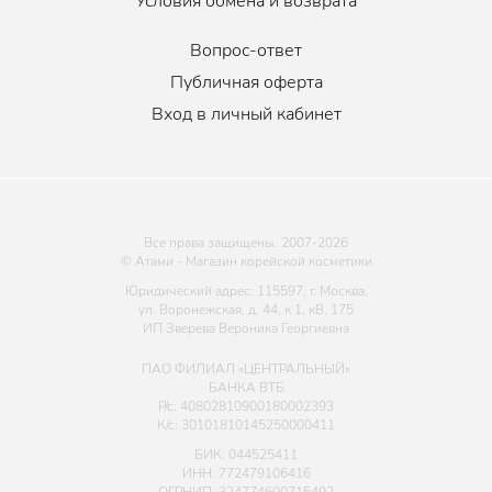
Условия обмена и возврата
Вопрос-ответ
Публичная оферта
Вход в личный кабинет
Все права защищены. 2007-
2026
© Атами - Магазин корейской косметики
Юридический адрес: 115597, г. Москва,
ул. Воронежская, д. 44, к 1, кВ. 175
ИП Зверева Вероника Георгиевна
ПАО ФИЛИАЛ «ЦЕНТРАЛЬНЫЙ»
БАНКА ВТБ
Р/с: 40802810900180002393
К/с: 30101810145250000411
БИК: 044525411
ИНН: 772479106416