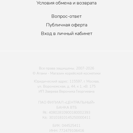
Условия обмена и возврата
Вопрос-ответ
Публичная оферта
Вход в личный кабинет
Все права защищены. 2007-
2026
© Атами - Магазин корейской косметики
Юридический адрес: 115597, г. Москва,
ул. Воронежская, д. 44, к 1, кВ. 175
ИП Зверева Вероника Георгиевна
ПАО ФИЛИАЛ «ЦЕНТРАЛЬНЫЙ»
БАНКА ВТБ
Р/с: 40802810900180002393
К/с: 30101810145250000411
БИК: 044525411
ИНН: 772479106416