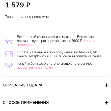
1 579
₽
Товар временно недоступен
Бесплатный самовывоз из магазина. Бесплатная
доставка курьером при заказе от 2900 ₽.
Узнать
подробнее.
Оплата наличными при получении по Москве, МО,
Санкт-Петербургу и ЛО или онлайн оплата на сайте.
Узнайте больше о системе скидок на странице
персональные скидки.
ОПИСАНИЕ ТОВАРА
Крем
May Island
оказывает омолаживающее действие,
разглаживает морщины, глубоко увлажняет, заметно повышает
эластичность и выравнивает цвет лица.
При регулярном
СПОСОБ ПРИМЕНЕНИЯ
использовании укрепляется контур лица.
Активные компоненты:
Способ применения: