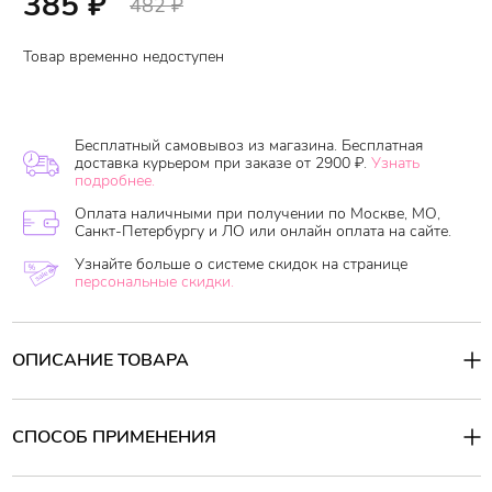
385
₽
482
₽
Товар временно недоступен
Бесплатный самовывоз из магазина. Бесплатная
доставка курьером при заказе от 2900 ₽.
Узнать
подробнее.
Оплата наличными при получении по Москве, МО,
Санкт-Петербургу и ЛО или онлайн оплата на сайте.
Узнайте больше о системе скидок на странице
персональные скидки.
ОПИСАНИЕ ТОВАРА
Многофункциональный увлажняющий и смягчающий гель с
экстрактом алоэ FarmStay La Ferme Aloevera Moisture Soothing
Gel насыщен витаминами и микроэлементами, необходимыми
СПОСОБ ПРИМЕНЕНИЯ
для красоты и молодости кожи. Увлажняет и снимает
раздражение.
Способ применения:
Нанести на кожу лица или тела легкими массажными