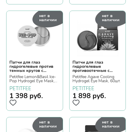
нет в
нет в
наличии
наличии
Патчи для глаз
Патчи для глаз
гидрогелевые против
гидрогелевые
темных кругов с
противоотечные с
лимоном и базиликом
агавой и кофеином
Petitfee Lemon&Basil Ice-
Petitfee Agave Cooling
Pop Hydrogel Eye Mask,
Hydrogel Eye Mask, 60шт.
60шт.
PETITFEE
PETITFEE
1 398
руб.
1 898
руб.
нет в
нет в
наличии
наличии