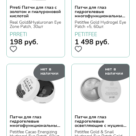
Prreti Патчи для глаз с
Патчи для глаз
золотом и гиалуроновой
гидрогелевые
кислотой
многофункциональные
с золотым комплексом
Real Gold&Hyaluronan Eye
Petitfee Gold Hydrogel Eye
Zone Patch, 30шт
Patch +5, 60шт.
PRRETI
PETITFEE
198
руб.
1 498
руб.
нет в
нет в
наличии
наличии
Патчи для глаз
Патчи для глаз
гидрогелевые
гидрогелевые
многофункциональные
осветляющие с муцином
с экстрактом какао
улитки и золотом
Petitfee Cacao Energizing
Petitfee Gold & Snail