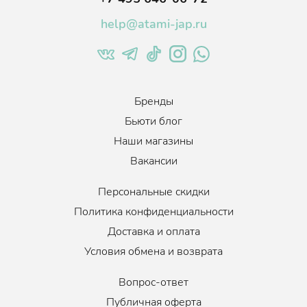
внешним раздражителям, способствует производству
коллагена и повышению плотности кожи.
help@atami-jap.ru
Экстракт белой спаржи
действует как антивозрастное,
противоаллергическое и антиоксидантное средство.
Нейтрализует свободные радикалы и подавляет их пагубное
воздействие на клеточную мембрану и на саму клетку.
Экстракт бурых водорослей
увлажняет, подтягивает,
Бренды
повышает упругость, помогает бороться с морщинами.
Бьюти блог
Наши магазины
Вакансии
Объем
:
25 мл.
Персональные скидки
Политика конфиденциальности
Доставка и оплата
Условия обмена и возврата
Вопрос-ответ
Публичная оферта