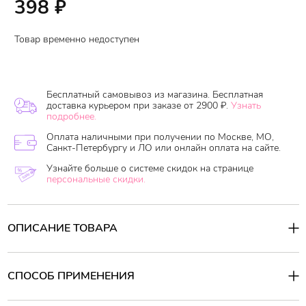
398
₽
Товар временно недоступен
Бесплатный самовывоз из магазина. Бесплатная
доставка курьером при заказе от 2900 ₽.
Узнать
подробнее.
Оплата наличными при получении по Москве, МО,
Санкт-Петербургу и ЛО или онлайн оплата на сайте.
Узнайте больше о системе скидок на странице
персональные скидки.
ОПИСАНИЕ ТОВАРА
Тканевая маска с отбеливающим эффектом выравнивает и мягко
осветляет общий тон кожи, разглаживает морщинки, увлажняет
и успокаивает, моментально снимая покраснения, раздражения и
СПОСОБ ПРИМЕНЕНИЯ
воспаления. Активные ингредиенты: комплекс TECA (с
выдержкой из центеллы азиатской) успокаивает, экстракт белой
Способ применения:
спаржи - выравнивает тон кожи, экстракт бурых водорослей