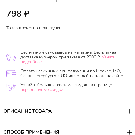
1 шт
798
₽
Товар временно недоступен
Бесплатный самовывоз из магазина. Бесплатная
доставка курьером при заказе от 2900 ₽.
Узнать
подробнее.
Оплата наличными при получении по Москве, МО,
Санкт-Петербургу и ЛО или онлайн оплата на сайте.
Узнайте больше о системе скидок на странице
персональные скидки.
ОПИСАНИЕ ТОВАРА
Увлажняющая альгинатная маска насыщает клетки кожи
влагой и питательными микроэлементами, активизируя
процессы регенерации кожи, выравнивая микрорельеф кожи,
СПОСОБ ПРИМЕНЕНИЯ