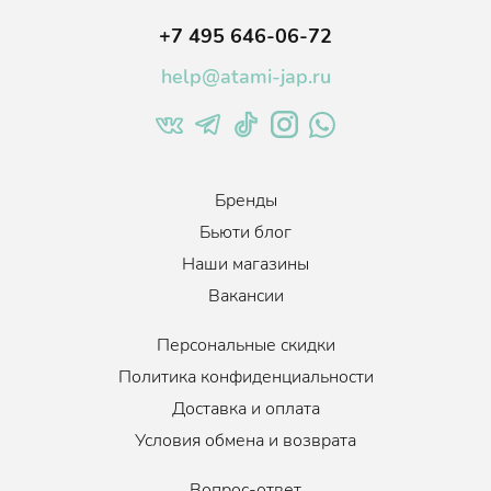
питательными микроэлементами, увлажняет и успокаивает
+7 495 646-06-72
кожу, устраняя сухость и раздражения, оказывает
антибактериальное действие, повышая процессы
help@atami-jap.ru
регенерации, выравнивая тон кожи и микрорельеф,
осветляя пигментацию.
Подходит для сухой, обезвоженной, пигментированной кожи,
склонной к покраснению.
Товар сертифицирован.
Бренды
Бьюти блог
Возраст
:
Для всех возрастов
Наши магазины
Тип кожи
:
Сухая, Все типы кожи
Вакансии
Эффект
:
Восстановление, Выравнивание тона, Смягчение,
Питание
Персональные скидки
Когда использовать
:
1-3 раза в неделю
Политика конфиденциальности
Доставка и оплата
Условия обмена и возврата
Вопрос-ответ