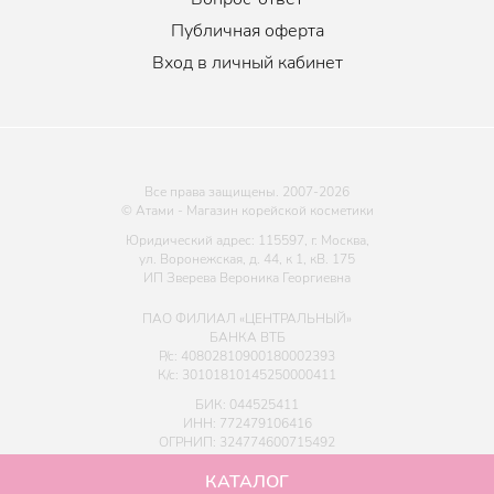
Публичная оферта
Вход в личный кабинет
Все права защищены. 2007-
2026
© Атами - Магазин корейской косметики
Юридический адрес: 115597, г. Москва,
ул. Воронежская, д. 44, к 1, кВ. 175
ИП Зверева Вероника Георгиевна
ПАО ФИЛИАЛ «ЦЕНТРАЛЬНЫЙ»
БАНКА ВТБ
Р/с: 40802810900180002393
К/с: 30101810145250000411
БИК: 044525411
ИНН: 772479106416
ОГРНИП: 324774600715492
КАТАЛОГ