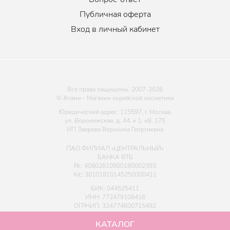
Публичная оферта
Вход в личный кабинет
Все права защищены. 2007-
2026
© Атами - Магазин корейской косметики
Юридический адрес: 115597, г. Москва,
ул. Воронежская, д. 44, к 1, кВ. 175
ИП Зверева Вероника Георгиевна
ПАО ФИЛИАЛ «ЦЕНТРАЛЬНЫЙ»
БАНКА ВТБ
Р/с: 40802810900180002393
К/с: 30101810145250000411
БИК: 044525411
ИНН: 772479106416
ОГРНИП: 324774600715492
КАТАЛОГ