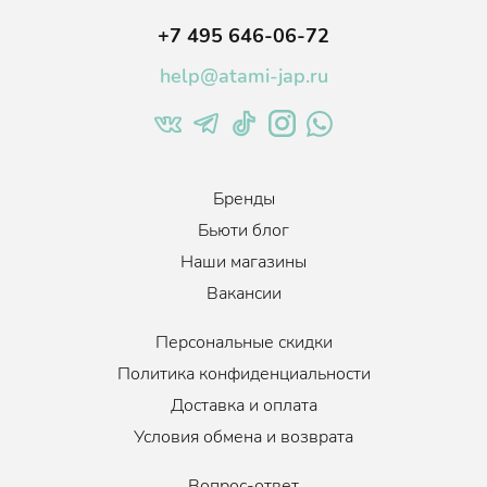
питательными микроэлементами, увлажняет и успокаивает
кожу, устраняя сухость и раздражения, оказывает
+7 495 646-06-72
антибактериальное действие, повышая процессы
help@atami-jap.ru
регенерации, выравнивая тон кожи и микрорельеф,
осветляя пигментацию.
Подходит для сухой, обезвоженной, пигментированной кожи,
склонной к покраснению.
Товар сертифицирован.
Бренды
Возраст
:
Для всех возрастов
Бьюти блог
Тип кожи
:
Все типы кожи
Наши магазины
Эффект
:
Увлажнение, Лифтинг, Выравнивание тона, Смягчение,
Вакансии
Питание
Когда использовать
:
1-3 раза в неделю
Персональные скидки
Политика конфиденциальности
Доставка и оплата
Условия обмена и возврата
Вопрос-ответ