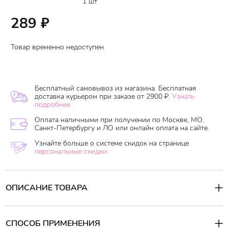
1 шт
289
₽
Товар временно недоступен
Бесплатный самовывоз из магазина. Бесплатная
доставка курьером при заказе от 2900 ₽.
Узнать
подробнее.
Оплата наличными при получении по Москве, МО,
Санкт-Петербургу и ЛО или онлайн оплата на сайте.
Узнайте больше о системе скидок на странице
персональные скидки.
ОПИСАНИЕ ТОВАРА
Увлажняющая альгинатная маска насыщает клетки кожи
влагой и питательными микроэлементами, активизируя
процессы регенерации кожи, выравнивая микрорельеф кожи,
СПОСОБ ПРИМЕНЕНИЯ