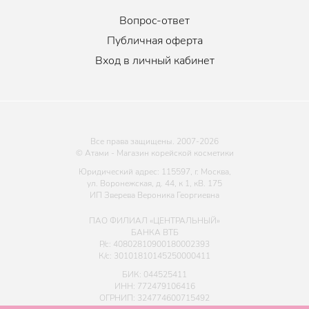
Вопрос-ответ
Публичная оферта
Вход в личный кабинет
Все права защищены. 2007-
2026
© Атами - Магазин корейской косметики
Юридический адрес: 115597, г. Москва,
ул. Воронежская, д. 44, к 1, кВ. 175
ИП Зверева Вероника Георгиевна
ПАО ФИЛИАЛ «ЦЕНТРАЛЬНЫЙ»
БАНКА ВТБ
Р/с: 40802810900180002393
К/с: 30101810145250000411
БИК: 044525411
ИНН: 772479106416
ОГРНИП: 324774600715492