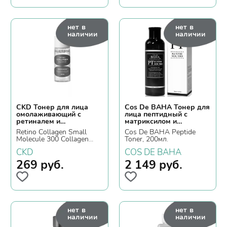
нет в
нет в
наличии
наличии
CKD Тонер для лица
Cos De BAHA Тонер для
омолаживающий с
лица пептидный с
ретиналем и
матриксилом и
коллагеном, миниатюра
аргирелином
Retino Collagen Small
Cos De BAHA Peptide
Molecule 300 Collagen
Toner, 200мл.
Skin Toner, 20мл.
CKD
COS DE BAHA
269
руб.
2 149
руб.
нет в
нет в
наличии
наличии