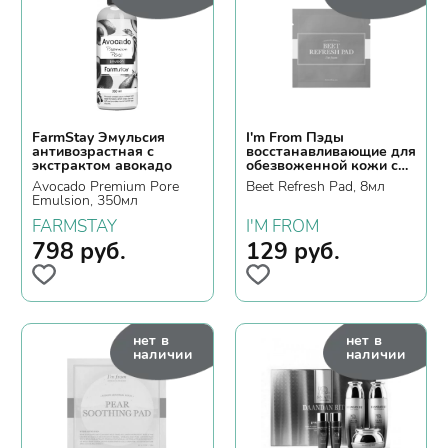
FarmStay Эмульсия
I'm From Пэды
антивозрастная с
восстанавливающие для
экстрактом авокадо
обезвоженной кожи с
экстрактом свеклы
Avocado Premium Pore
Beet Refresh Pad, 8мл
Emulsion, 350мл
FARMSTAY
I'M FROM
798
руб.
129
руб.
нет в
нет в
наличии
наличии