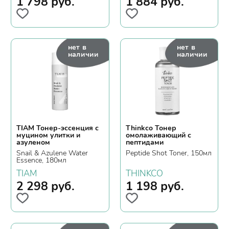
1 798
руб.
1 884
руб.
нет в
нет в
наличии
наличии
TIAM Тонер-эссенция с
Thinkco Тонер
муцином улитки и
омолаживающий с
азуленом
пептидами
Snail & Azulene Water
Peptide Shot Toner, 150мл
Essence, 180мл
TIAM
THINKCO
2 298
руб.
1 198
руб.