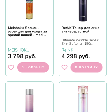
Meishoku Лосьон-
Re:NK Тонер для лица
эссенция для ухода за
антивозрастной
зрелой кожей - Medi
shot wrinkle&white
Ultimate Wrinkle Repair
essence lotion, 180мл
Skin Softener, 150мл
MEISHOKU
Re:NK
3 798
руб.
4 298
руб.
В КОРЗИНУ
В КОРЗИНУ