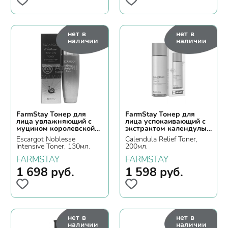
нет в
нет в
наличии
наличии
FarmStay Тонер для
FarmStay Тонер для
лица увлажняющий с
лица успокаивающий с
муцином королевской
экстрактом календулы
улитки
веганский
Escargot Noblesse
Calendula Relief Toner,
Intensive Toner, 130мл.
200мл.
FARMSTAY
FARMSTAY
1 698
руб.
1 598
руб.
нет в
нет в
наличии
наличии