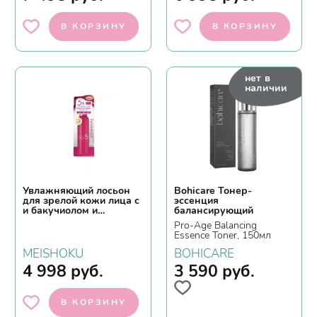
В КОРЗИНУ
В КОРЗИНУ
нет в
наличии
Увлажняющий лосьон
Bohicare Тонер-
для зрелой кожи лица с
эссенция
и бакучиолом и
балансирующий
изофлавонами сои,
Pro-Age Balancing
ISOF-LABO Lotion 150мл
Essence Toner, 150мл
MEISHOKU
BOHICARE
4 998
руб.
3 590
руб.
В КОРЗИНУ