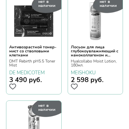
нет в
нет в
наличии
наличии
Антивозрастной тонер-
Лосьон для лица
мист со стволовыми
глубокоувлажняющий с
клетками
наноколлагеном и
наногиалуроновой
DMT Rebirth pH5.5 Toner
Hyalcollabo Moist Lotion,
кислотой
Mist
180мл.
DE MEDICOTEM
MEISHOKU
3 490
руб.
2 598
руб.
нет в
наличии