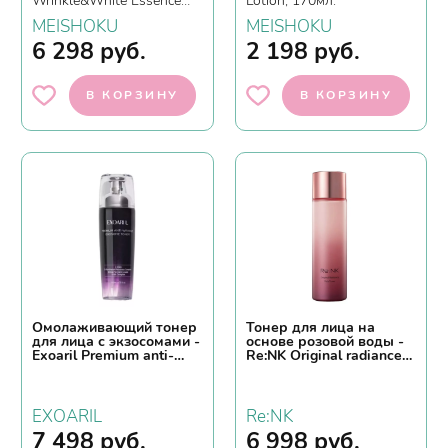
Wrinkle&White Essence
Lotion, 170мл.
Lotion, 120мл.
MEISHOKU
MEISHOKU
6 298
руб.
2 198
руб.
В КОРЗИНУ
В КОРЗИНУ
Омолаживающий тонер
Тонер для лица на
для лица с экзосомами -
основе розовой воды -
Exoaril Premium anti-
Re:NK Original radiance
wrinkle exosome toner,
rich toner, 150мл
140мл
EXOARIL
Re:NK
7 498
руб.
6 998
руб.