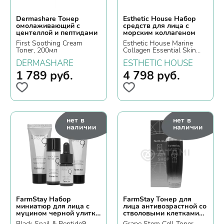
Dermashare Тонер
Esthetic House Набор
омолаживающий с
средств для лица с
центеллой и пептидами
морским коллагеном
First Soothing Cream
Esthetic House Marine
Toner, 200мл
Collagen Essential Skin
Care Set
DERMASHARE
ESTHETIC HOUSE
1 789
руб.
4 798
руб.
нет в
нет в
наличии
наличии
FarmStay Набор
FarmStay Тонер для
миниатюр для лица с
лица антивозрастной со
муцином черной улитки
стволовыми клетками
и 9 пептидами
винограда
Black Snail & Peptide9
Grape Stem Cell Toner,