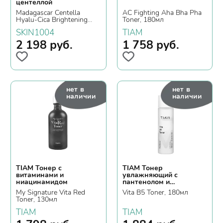
центеллой
Madagascar Centella
AC Fighting Aha Bha Pha
Hyalu-Cica Brightening
Toner, 180мл
Toner, 210мл
SKIN1004
TIAM
2 198
руб.
1 758
руб.
нет в
нет в
наличии
наличии
TIAM Тонер с
TIAM Тонер
витаминами и
увлажняющий с
ниацинамидом
пантенолом и
пептидами
My Signature Vita Red
Vita B5 Toner, 180мл
Toner, 130мл
TIAM
TIAM