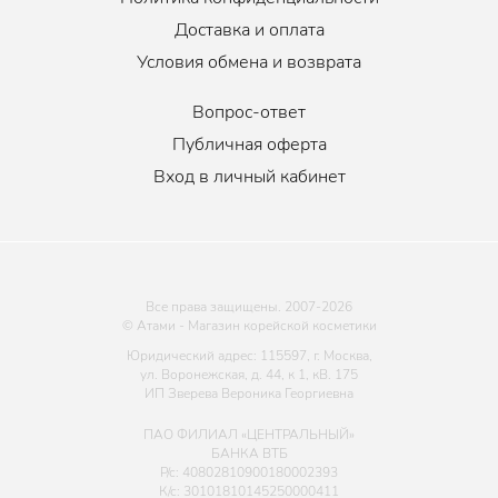
Доставка и оплата
Условия обмена и возврата
Вопрос-ответ
Публичная оферта
Вход в личный кабинет
Все права защищены. 2007-
2026
© Атами - Магазин корейской косметики
Юридический адрес: 115597, г. Москва,
ул. Воронежская, д. 44, к 1, кВ. 175
ИП Зверева Вероника Георгиевна
ПАО ФИЛИАЛ «ЦЕНТРАЛЬНЫЙ»
БАНКА ВТБ
Р/с: 40802810900180002393
К/с: 30101810145250000411