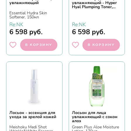
увлажняющий
увлажняющий - Hyper
Hyal Plumping Toner,
200мл
Essential Hydra Skin
Softener, 150мл
Re:NK
Re:NK
6 598
руб.
6 598
руб.
В КОРЗИНУ
В КОРЗИНУ
Лосьон - эссенция для
Лосьон для лица
ухода за зрелой кожей
увлажняющий с соком
алоэ
Meishoku Medi Shot
Green Plus Aloe Moisture