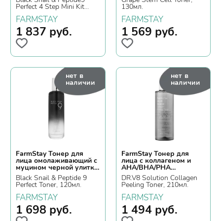
Perfect 4 Step Mini Kit
130мл.
Edition
FARMSTAY
FARMSTAY
1 837
руб.
1 569
руб.
нет в
нет в
наличии
наличии
FarmStay Тонер для
FarmStay Тонер для
лица омолаживающий с
лица с коллагеном и
муцином черной улитки
AHA/BHA/PHA
и пептидами
кислотами
Black Snail & Peptide 9
DR.V8 Solution Collagen
Perfect Toner, 120мл.
Peeling Toner, 210мл.
FARMSTAY
FARMSTAY
1 698
руб.
1 494
руб.