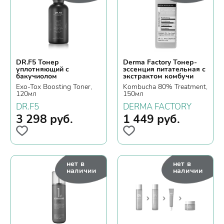
DR.F5 Тонер
Derma Factory Тонер-
уплотняющий с
эссенция питательная с
бакучиолом
экстрактом комбучи
Exo-Tox Boosting Toner,
Kombucha 80% Treatment,
120мл
150мл
DR.F5
DERMA FACTORY
3 298
руб.
1 449
руб.
нет в
нет в
наличии
наличии