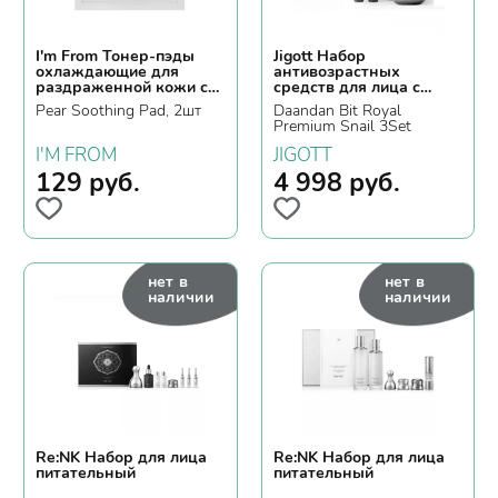
I'm From Тонер-пэды
Jigott Набор
охлаждающие для
антивозрастных
раздраженной кожи с
средств для лица с
экстрактом груши
муцином улитки
Pear Soothing Pad, 2шт
Daandan Bit Royal
Premium Snail 3Set
I'M FROM
JIGOTT
129
руб.
4 998
руб.
нет в
нет в
наличии
наличии
Re:NK Набор для лица
Re:NK Набор для лица
питательный
питательный