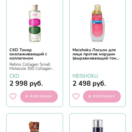
CKD Тонер
Meishoku Лосьон для
омолаживающий с
лица против морщин
коллагеном
(выравнивающий тон
кожи) - Wrinkle white
Retino Collagen Small
lotion, 170мл
Molecule 300 Collagen
Skin Toner, 250мл
CKD
MEISHOKU
2 998
руб.
2 498
руб.
В КОРЗИНУ
В КОРЗИНУ