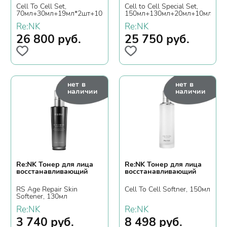
Cell To Cell Set,
Cell to Cell Special Set,
70мл+30мл+19мл*2шт+10мл+3,5мл*3шт
150мл+130мл+20мл+10мл+50
Re:NK
Re:NK
26 800
руб.
25 750
руб.
нет в
нет в
наличии
наличии
Re:NK Тонер для лица
Re:NK Тонер для лица
восстанавливающий
восстанавливающий
RS Age Repair Skin
Cell To Cell Softner, 150мл
Softener, 130мл
Re:NK
Re:NK
3 740
руб.
8 498
руб.